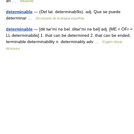
an …
Wikipedia
determinable
— (Del lat. determinabĭlis). adj. Que se puede
determinar …
Diccionario de la lengua española
determinable
— [dē tʉr′mi nə bəl, ditʉr′mi nə bəl] adj. [ME < OFr <
LL determinabilis] 1. that can be determined 2. that can be ended;
terminable determinability n. determinably adv …
English World
dictionary