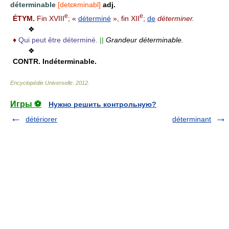
déterminable
[detɛʀminabl]
adj.
e
e
ÉTYM.
Fin XVIII
; «
déterminé
», fin XII
;
de
déterminer.
❖
♦
Qui peut être déterminé.
||
Grandeur déterminable.
❖
CONTR.
Indéterminable.
Encyclopédie Universelle
.
2012
.
Игры ⚽
Нужно решить контрольную?
détériorer
déterminant