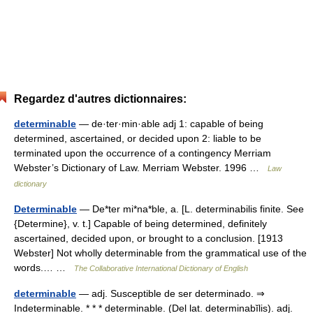
Regardez d'autres dictionnaires:
determinable
— de·ter·min·able adj 1: capable of being
determined, ascertained, or decided upon 2: liable to be
terminated upon the occurrence of a contingency Merriam
Webster’s Dictionary of Law. Merriam Webster. 1996 …
Law
dictionary
Determinable
— De*ter mi*na*ble, a. [L. determinabilis finite. See
{Determine}, v. t.] Capable of being determined, definitely
ascertained, decided upon, or brought to a conclusion. [1913
Webster] Not wholly determinable from the grammatical use of the
words.… …
The Collaborative International Dictionary of English
determinable
— adj. Susceptible de ser determinado. ⇒
Indeterminable. * * * determinable. (Del lat. determinabĭlis). adj.