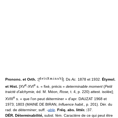
Prononc. et Orth. :
[
]. Ds
Ac.
1878 et 1932.
Étymol.
e
e
et Hist.
[XV
-XVI
s. « fixé, précis »
determinable moment
(
Petit
traicté d'alchymie,
éd. M. Méon,
Rose,
t. 4, p. 220) attest. isolée];
e
XVIII
s. « que l'on peut déterminer » d'apr. DAUZAT 1968 et
1973; 1803 (MAINE DE BIRAN,
Influence habit.,
p. 201). Dér. du
rad. de
déterminer
; suff.
-
able
.
Fréq. abs. littér. :
37.
DÉR.
Déterminabilité,
subst. fém. Caractère de ce qui peut être