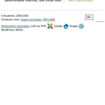
determinable freehold, see those titles …
Black's law dictionary
© Academic, 2000-2026
18+
Contactez-nous:
Support technique
,
RÉCLAME
Dictionnaires exportation
, créé sur PHP,
Joomla,
Drupal,
WordPress, MODx.