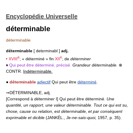
Encyclopédie Universelle
déterminable
déterminable
déterminable
[ detɛrminabl ]
adj.
e
e
•
XVIII
; « déterminé » fin
XII
; de
déterminer
♦
Qui peut être déterminé, précisé.
Grandeur déterminable.
⊗
CONTR.
Indéterminable.
●
déterminable
adjectif
Qui peut être
déterminé
.
⇒DÉTERMINABLE, adj.
[Correspond à
déterminer
I] Qui peut être déterminé.
Une
quantité, un rapport, une valeur déterminable.
Tout ce qui est su,
chose, cause ou relation, est déterminable, et par conséquent
exprimable et dicible
(JANKÉL.,
Je-ne-sais-quoi,
1957, p. 35).