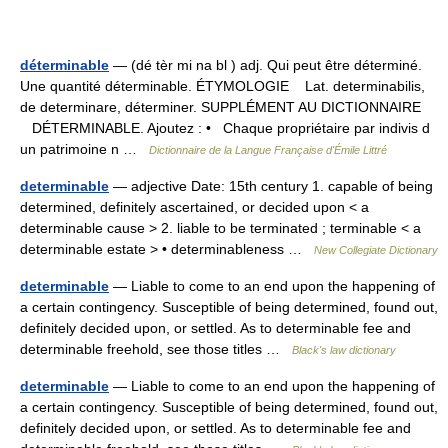
déterminable
— (dé tèr mi na bl ) adj. Qui peut être déterminé.
Une quantité déterminable. ÉTYMOLOGIE Lat. determinabilis,
de determinare, déterminer. SUPPLÉMENT AU DICTIONNAIRE
DÉTERMINABLE. Ajoutez : • Chaque propriétaire par indivis d
un patrimoine n …
Dictionnaire de la Langue Française d'Émile Littré
determinable
— adjective Date: 15th century 1. capable of being
determined, definitely ascertained, or decided upon < a
determinable cause > 2. liable to be terminated ; terminable < a
determinable estate > • determinableness …
New Collegiate Dictionary
determinable
— Liable to come to an end upon the happening of
a certain contingency. Susceptible of being determined, found out,
definitely decided upon, or settled. As to determinable fee and
determinable freehold, see those titles …
Black's law dictionary
determinable
— Liable to come to an end upon the happening of
a certain contingency. Susceptible of being determined, found out,
definitely decided upon, or settled. As to determinable fee and