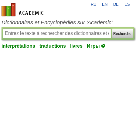
RU
EN
DE
ES
fr-academic.com
Dictionnaires et Encyclopédies sur 'Academic'
Recherche!
interprétations
traductions
livres
Игры ⚽