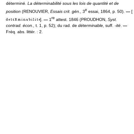
déterminé.
La déterminabilité sous les lois de quantité et de
e
position
(RENOUVIER,
Essais crit. gén.,
3
essai, 1864, p. 50).
—
[
re
].
—
1
attest. 1846 (PROUDHON,
Syst.
contrad. écon.,
t. 1, p. 52); du rad. de
déterminable,
suff.
-ité
.
—
Fréq. abs. littér. : 2.